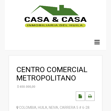
CENTRO COMERCIAL
METROPOLITANO
$
650.000,00
COLOMBIA
,
HUILA
,
NEIVA
,
CARRERA 5 # 6-28
.