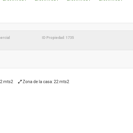
rcial
ID Propiedad:
1735
2 mts2
Zona de la casa:
22 mts2